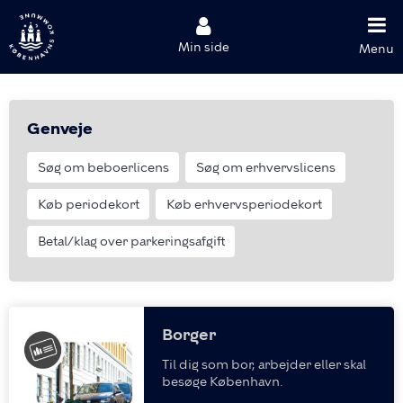
Min side
Menu
Genveje
Søg om beboerlicens
Søg om erhvervslicens
Køb periodekort
Køb erhvervsperiodekort
Betal/klag over parkeringsafgift
Borger
Til dig som bor, arbejder eller skal
besøge København.