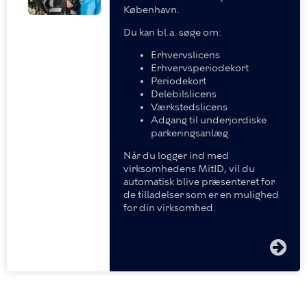
København.
Du kan bl.a. søge om:
Erhvervslicens
Erhvervsperiodekort
Periodekort
Delebilslicens
Værkstedslicens
Adgang til underjordiske
parkeringsanlæg.
Når du logger ind med
virksomhedens MitID, vil du
automatisk blive præsenteret for
de tilladelser som er en mulighed
for din virksomhed.