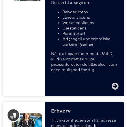
Du kan bl.a. søge om:
Beboerlicens
Lånebilslicens
Værkstedslicens
Gæstelicens
Periodekort
Adgang til underjordiske
parkeringsanlæg.
Når du logger ind med dit MitID,
vil du automatisk blive
præsenteret for de tilladelser, som
er en mulighed for dig.
Erhverv
Til virksomheder som har adresse
eller skal udføre arbejde i